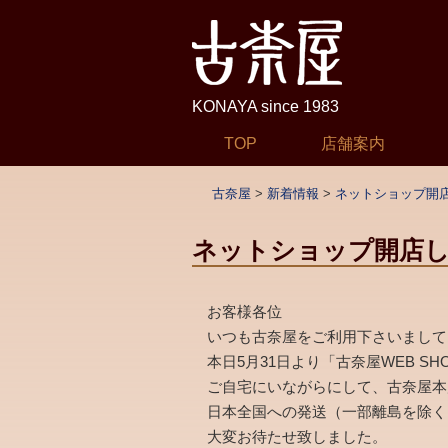
KONAYA since 1983
コ
TOP
店舗案内
メインメニュー
ン
テ
古奈屋
>
新着情報
>
ネットショップ開
ン
ツ
ネットショップ開店
へ
移
お客様各位
動
いつも古奈屋をご利用下さいまして
本日5月31日より「古奈屋WEB S
ご自宅にいながらにして、古奈屋本
日本全国への発送（一部離島を除く
大変お待たせ致しました。