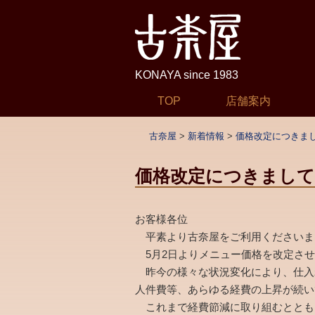
KONAYA since 1983
コ
TOP
店舗案内
メインメニュー
ン
テ
古奈屋
>
新着情報
>
価格改定につきま
ン
ツ
価格改定につきまして
へ
移
お客様各位
動
平素より古奈屋をご利用くださいま
5月2日よりメニュー価格を改定させ
昨今の様々な状況変化により、仕入
人件費等、あらゆる経費の上昇が続い
これまで経費節減に取り組むととも