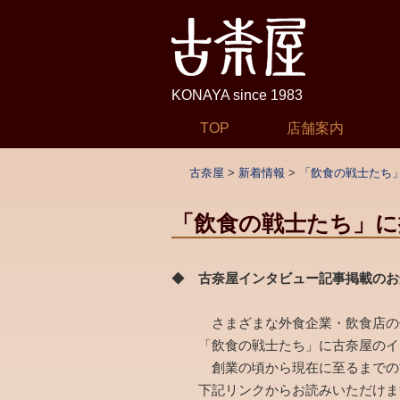
KONAYA since 1983
コ
TOP
店舗案内
メインメニュー
ン
テ
古奈屋
>
新着情報
>
「飲食の戦士たち
ン
ツ
「飲食の戦士たち」に
へ
移
◆
古奈屋インタビュー記事掲載のお
動
さまざまな外食企業・飲食店の代
「飲食の戦士たち」に古奈屋のイン
創業の頃から現在に至るまでの古
下記リンクからお読みいただけま