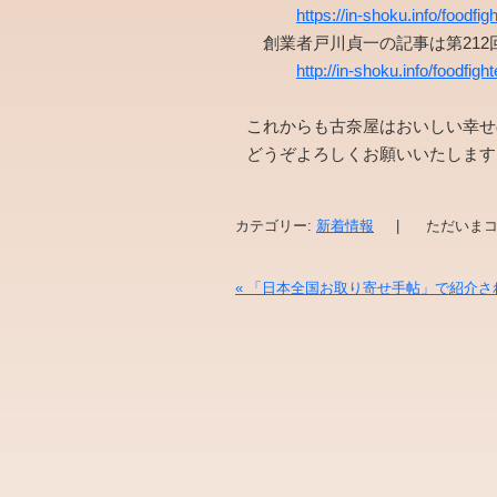
https://in-shoku.info/foodfig
創業者戸川貞一の記事は第212回
http://in-shoku.info/foodfigh
これからも古奈屋はおいしい幸せの
どうぞよろしくお願いいたします
カテゴリー:
新着情報
|
ただいまコ
«
「日本全国お取り寄せ手帖」で紹介さ
投稿ナビゲーション