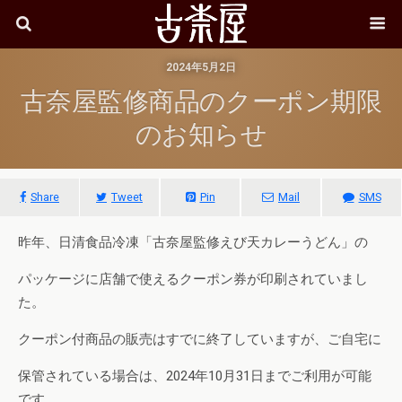
2024年5月2日
古奈屋監修商品のクーポン期限
のお知らせ
Share
Tweet
Pin
Mail
SMS
昨年、日清食品冷凍「古奈屋監修えび天カレーうどん」の
パッケージに店舗で使えるクーポン券が印刷されていまし
た。
クーポン付商品の販売はすでに終了していますが、ご自宅に
保管されている場合は、2024年10月31日までご利用が可能
です。